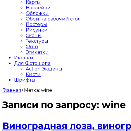
Карты
Наклейки
Обложки
Обои на рабочий стол
Постеры
Рисунки
Сканы
Текстуры
Фото
Этикетки
Иконки
Для Фотошопа
Action Экшены
Кисти
Шрифты
Главная
>
Метка:
wine
Записи по запросу:
wine
Виноградная лоза, виног