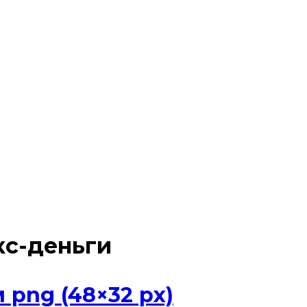
кс-деньги
png (48×32 px)