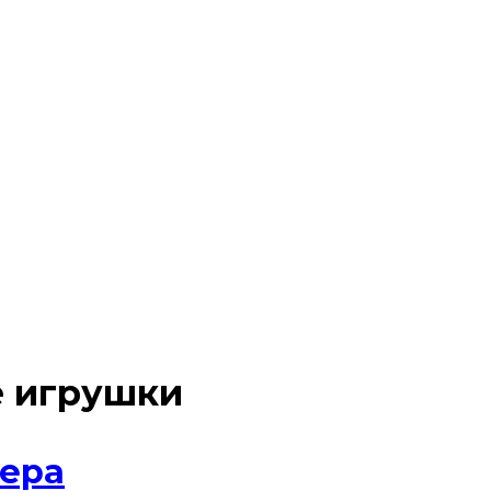
е игрушки
тера