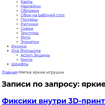
Карты
Наклейки
Обложки
Обои на рабочий стол
Постеры
Рисунки
Сканы
Текстуры
Фото
Этикетки
Иконки
Для Фотошопа
Action Экшены
Кисти
Шрифты
Главная
>
Метка:
яркие игрушки
Записи по запросу:
ярки
Фиксики внутри 3D-прин