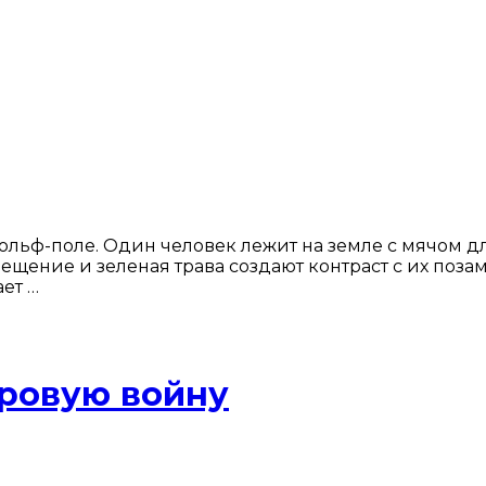
ольф-поле. Один человек лежит на земле с мячом дл
вещение и зеленая трава создают контраст с их поз
ет …
ировую войну