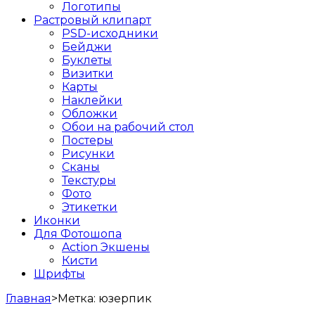
Логотипы
Растровый клипарт
PSD-исходники
Бейджи
Буклеты
Визитки
Карты
Наклейки
Обложки
Обои на рабочий стол
Постеры
Рисунки
Сканы
Текстуры
Фото
Этикетки
Иконки
Для Фотошопа
Action Экшены
Кисти
Шрифты
Главная
>
Метка:
юзерпик