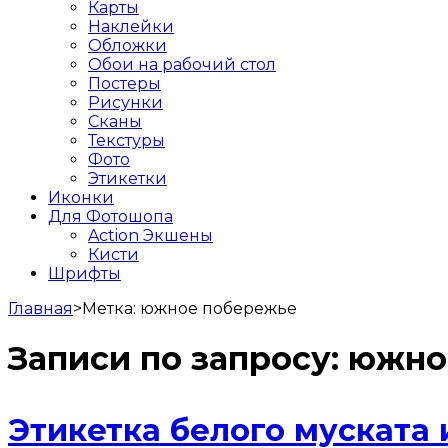
Карты
Наклейки
Обложки
Обои на рабочий стол
Постеры
Рисунки
Сканы
Текстуры
Фото
Этикетки
Иконки
Для Фотошопа
Action Экшены
Кисти
Шрифты
Главная
>
Метка:
южное побережье
Записи по запросу:
южно
Этикетка белого муската 