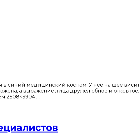
 синий медицинский костюм. У нее на шее висит сте
ложена, а выражение лица дружелюбное и открытое
ем 2508×3904 …
ециалистов