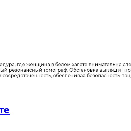
ура, где женщина в белом халате внимательно след
й резонансный томограф. Обстановка выглядит про
 сосредоточенность, обеспечивая безопасность пац
те