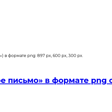
в формате png: 897 px, 600 px, 300 px.
е письмо» в формате png