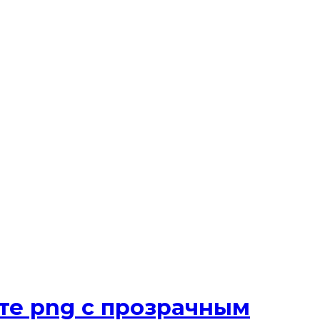
те png с прозрачным