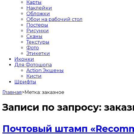
Карты
Наклейки
Обложки
Обои на рабочий стол
Постеры
Рисунки
Сканы
Текстуры
Фото
Этикетки
Иконки
Для Фотошопа
Action Экшены
Кисти
Шрифты
Главная
>
Метка:
заказное
Записи по запросу:
заказ
Почтовый штамп «Recomma