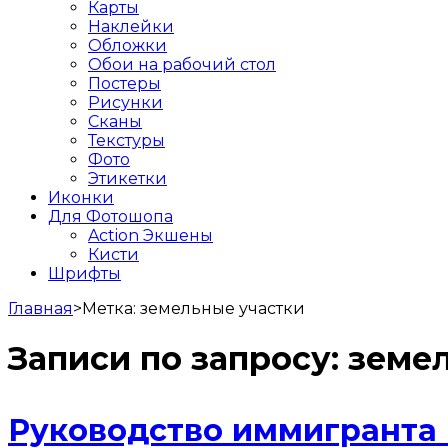
Карты
Наклейки
Обложки
Обои на рабочий стол
Постеры
Рисунки
Сканы
Текстуры
Фото
Этикетки
Иконки
Для Фотошопа
Action Экшены
Кисти
Шрифты
Главная
>
Метка:
земельные участки
Записи по запросу:
земел
Руководство иммигранта 