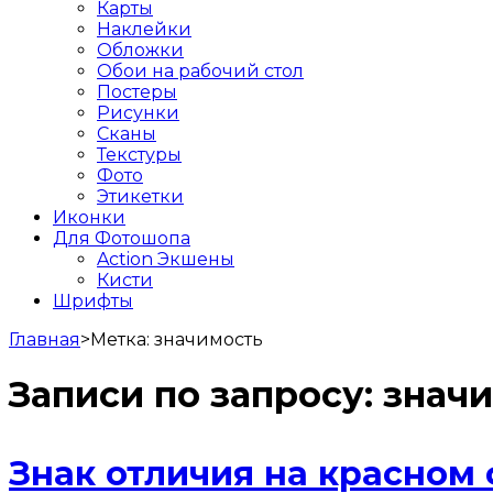
Карты
Наклейки
Обложки
Обои на рабочий стол
Постеры
Рисунки
Сканы
Текстуры
Фото
Этикетки
Иконки
Для Фотошопа
Action Экшены
Кисти
Шрифты
Главная
>
Метка:
значимость
Записи по запросу:
знач
Знак отличия на красном