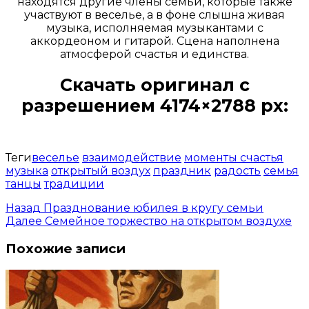
находятся другие члены семьи, которые также
участвуют в веселье, а в фоне слышна живая
музыка, исполняемая музыкантами с
аккордеоном и гитарой. Сцена наполнена
атмосферой счастья и единства.
Скачать оригинал с
разрешением 4174×2788 px:
Открыть доступ за 99 руб.
Теги
веселье
взаимодействие
моменты счастья
музыка
открытый воздух
праздник
радость
семья
танцы
традиции
Назад
Празднование юбилея в кругу семьи
Далее
Семейное торжество на открытом воздухе
Похожие записи