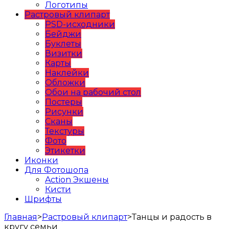
Логотипы
Растровый клипарт
PSD-исходники
Бейджи
Буклеты
Визитки
Карты
Наклейки
Обложки
Обои на рабочий стол
Постеры
Рисунки
Сканы
Текстуры
Фото
Этикетки
Иконки
Для Фотошопа
Action Экшены
Кисти
Шрифты
Главная
>
Растровый клипарт
>
Танцы и радость в
кругу семьи