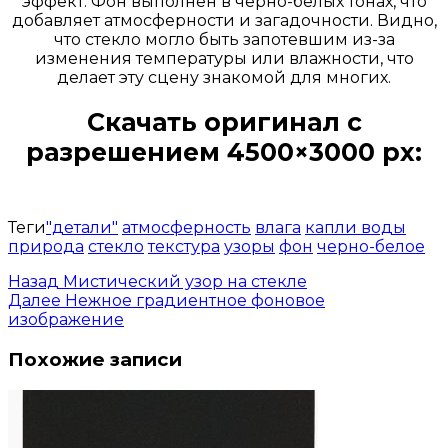
эффект. Фон выполнен в черно-белых тонах, что
добавляет атмосферности и загадочности. Видно,
что стекло могло быть запотевшим из-за
изменения температуры или влажности, что
делает эту сцену знакомой для многих.
Скачать оригинал с
разрешением 4500×3000 px:
Открыть доступ за 99 руб.
Теги
"детали"
атмосферность
влага
капли воды
природа
стекло
текстура
узоры
фон
черно-белое
Назад
Мистический узор на стекле
Далее
Нежное градиентное фоновое
изображение
Похожие записи