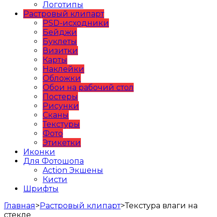
Логотипы
Растровый клипарт
PSD-исходники
Бейджи
Буклеты
Визитки
Карты
Наклейки
Обложки
Обои на рабочий стол
Постеры
Рисунки
Сканы
Текстуры
Фото
Этикетки
Иконки
Для Фотошопа
Action Экшены
Кисти
Шрифты
Главная
>
Растровый клипарт
>
Текстура влаги на
стекле