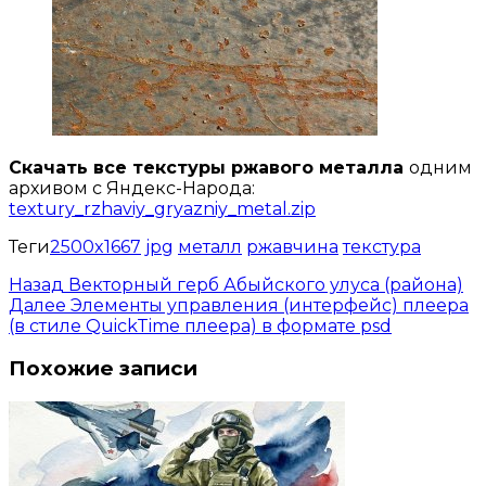
Скачать все текстуры ржавого металла
одним
архивом с Яндекс-Народа:
textury_rzhaviy_gryazniy_metal.zip
Теги
2500x1667
jpg
металл
ржавчина
текстура
Назад
Векторный герб Абыйского улуса (района)
Далее
Элементы управления (интерфейс) плеера
(в стиле QuickTime плеера) в формате psd
Похожие записи