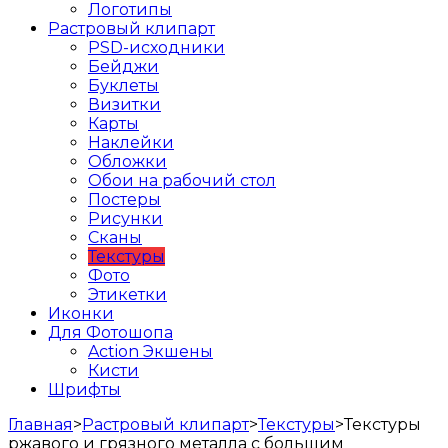
Логотипы
Растровый клипарт
PSD-исходники
Бейджи
Буклеты
Визитки
Карты
Наклейки
Обложки
Обои на рабочий стол
Постеры
Рисунки
Сканы
Текстуры
Фото
Этикетки
Иконки
Для Фотошопа
Action Экшены
Кисти
Шрифты
Главная
>
Растровый клипарт
>
Текстуры
>
Текстуры
ржавого и грязного металла с большим