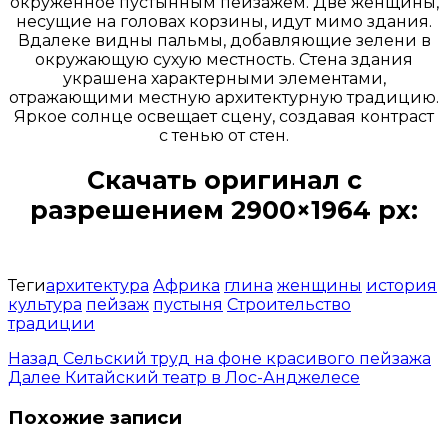
окруженное пустынным пейзажем. Две женщины,
несущие на головах корзины, идут мимо здания.
Вдалеке видны пальмы, добавляющие зелени в
окружающую сухую местность. Стена здания
украшена характерными элементами,
отражающими местную архитектурную традицию.
Яркое солнце освещает сцену, создавая контраст
с тенью от стен.
Скачать оригинал с
разрешением 2900×1964 px:
Открыть доступ за 99 руб.
Теги
архитектура
Африка
глина
женщины
история
культура
пейзаж
пустыня
Строительство
традиции
Назад
Сельский труд на фоне красивого пейзажа
Далее
Китайский театр в Лос-Анджелесе
Похожие записи