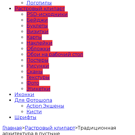
Логотипы
Растровый клипарт
PSD-исходники
Бейджи
Буклеты
Визитки
Карты
Наклейки
Обложки
Обои на рабочий стол
Постеры
Рисунки
Сканы
Текстуры
Фото
Этикетки
Иконки
Для Фотошопа
Action Экшены
Кисти
Шрифты
Главная
>
Растровый клипарт
>
Традиционная
архитектура в пустыне