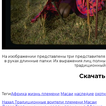
На изображении представлены три представителя 
в руках длинные палки. Их выражения лиц полны у
традиционный 
Скачать
Теги
Африка
жизнь племени
Масаи
наследие
охот
Назад
Традиционные воители племени Масаи