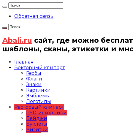
Обратная связь
Abali.ru
сайт, где можно бесплат
шаблоны, сканы, этикетки и мн
Главная
Векторный клипарт
Гербы
Флаги
Знаки
Картинки
Эмблемы
Логотипы
Растровый клипарт
PSD-исходники
Бейджи
Буклеты
Визитки