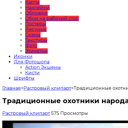
Карты
Наклейки
Обложки
Обои на рабочий стол
Постеры
Рисунки
Сканы
Текстуры
Фото
Этикетки
Иконки
Для Фотошопа
Action Экшены
Кисти
Шрифты
Главная
>
Растровый клипарт
>
Традиционные охотни
Традиционные охотники народа
Растровый клипарт
575 Просмотры