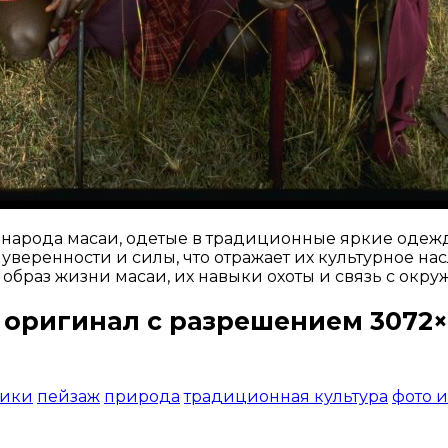
народа масаи, одетые в традиционные яркие одежд
веренности и силы, что отражает их культурное на
образ жизни масаи, их навыки охоты и связь с окр
 оригинал с разрешением 3072×
Открыть доступ за 99 руб.
ники
пейзаж
природа
традиционная культура
фото и