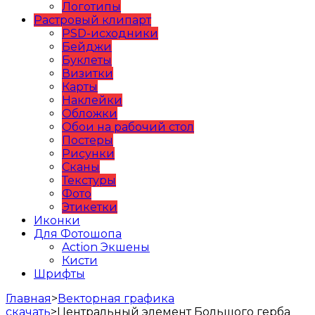
Логотипы
Растровый клипарт
PSD-исходники
Бейджи
Буклеты
Визитки
Карты
Наклейки
Обложки
Обои на рабочий стол
Постеры
Рисунки
Сканы
Текстуры
Фото
Этикетки
Иконки
Для Фотошопа
Action Экшены
Кисти
Шрифты
Главная
>
Векторная графика
скачать
>
Центральный элемент Большого герба