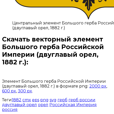
Центральный элемент Большого герба Росси
(двуглавый орел, 1882 г.)
Скачать векторный
элемент
Большого герба Российской
Империи
(двуглавый орел,
1882 г.):
Открыть доступ за 99 руб.
Элемент Большого герба Российской Империи
(двуглавый орел, 1882 г.) в формате png:
2000 px
,
600 px
,
300 px
.
Теги
1882
cmx
eps
png
svg
герб
герб россии
двуглавый орел
орел
Российская Империя
россия