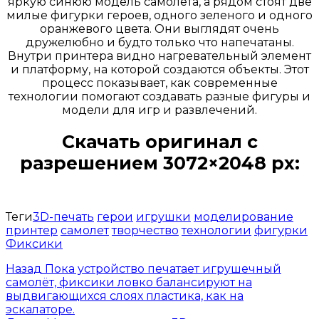
яркую синюю модель самолета, а рядом стоят две
милые фигурки героев, одного зеленого и одного
оранжевого цвета. Они выглядят очень
дружелюбно и будто только что напечатаны.
Внутри принтера видно нагревательный элемент
и платформу, на которой создаются объекты. Этот
процесс показывает, как современные
технологии помогают создавать разные фигуры и
модели для игр и развлечений.
Скачать оригинал с
разрешением 3072×2048 px:
Открыть доступ за 99 руб.
Теги
3D-печать
герои
игрушки
моделирование
принтер
самолет
творчество
технологии
фигурки
Фиксики
Назад
Пока устройство печатает игрушечный
самолёт, фиксики ловко балансируют на
выдвигающихся слоях пластика, как на
эскалаторе.