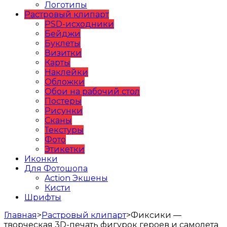
Логотипы
Растровый клипарт
PSD-исходники
Бейджи
Буклеты
Визитки
Карты
Наклейки
Обложки
Обои на рабочий стол
Постеры
Рисунки
Сканы
Текстуры
Фото
Этикетки
Иконки
Для Фотошопа
Action Экшены
Кисти
Шрифты
Главная
>
Растровый клипарт
>
Фиксики —
творческая 3D-печать фигурок героев и самолета