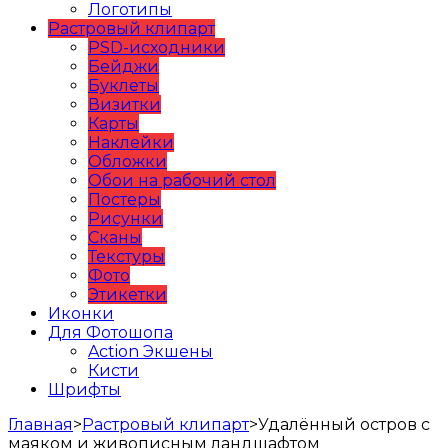
Логотипы
Растровый клипарт
PSD-исходники
Бейджи
Буклеты
Визитки
Карты
Наклейки
Обложки
Обои на рабочий стол
Постеры
Рисунки
Сканы
Текстуры
Фото
Этикетки
Иконки
Для Фотошопа
Action Экшены
Кисти
Шрифты
Главная
>
Растровый клипарт
>
Удалённый остров с
маяком и живописным ландшафтом