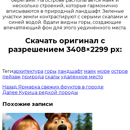
берегами. На острове располагается маяк и
несколько строений, которые гармонично
вписываются в природный ландшафт. Зеленые
участки земли контрастируют с серыми скалами и
синей водой. Вдали видны горы, создающие
впечатляющий фон для этого уединённого места.
Скачать оригинал с
разрешением 3408×2299 px:
Открыть доступ за 99 руб.
Теги
архитектура
горы
ландшафт
маяк
море
остров
пейзаж
природа
скалы
удалённое место
Назад
Ярмарка свежих фруктов в городе
Далее
Курица редкой породы
Похожие записи