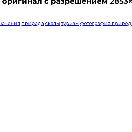
 оригинал с разрешением 2853×
Открыть доступ за 99 руб.
лючения
природа
скалы
туризм
фотография приро