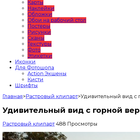
Карты
Наклейки
Обложки
Обои на рабочий стол
Постеры
Рисунки
Сканы
Текстуры
Фото
Этикетки
Иконки
Для Фотошопа
Action Экшены
Кисти
Шрифты
Главная
>
Растровый клипарт
>
Удивительный вид с
Удивительный вид с горной в
Растровый клипарт
488 Просмотры