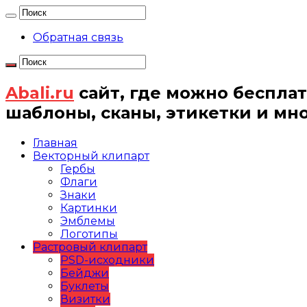
Обратная связь
Abali.ru
сайт, где можно бесплат
шаблоны, сканы, этикетки и мн
Главная
Векторный клипарт
Гербы
Флаги
Знаки
Картинки
Эмблемы
Логотипы
Растровый клипарт
PSD-исходники
Бейджи
Буклеты
Визитки