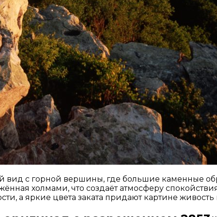
й вид с горной вершины, где большие каменные обр
жённая холмами, что создаёт атмосферу спокойстви
сти, а яркие цвета заката придают картине живость 