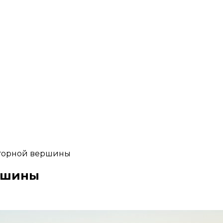
 горной вершины
ершины