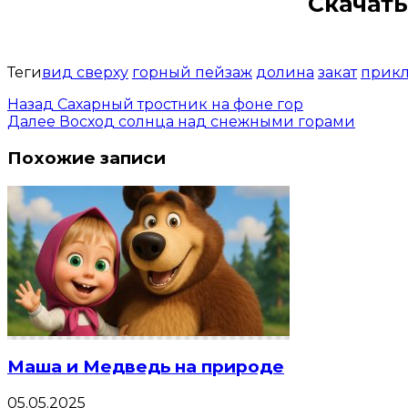
Скачать
Теги
вид сверху
горный пейзаж
долина
закат
прик
Назад
Сахарный тростник на фоне гор
Далее
Восход солнца над снежными горами
Похожие записи
Маша и Медведь на природе
05.05.2025