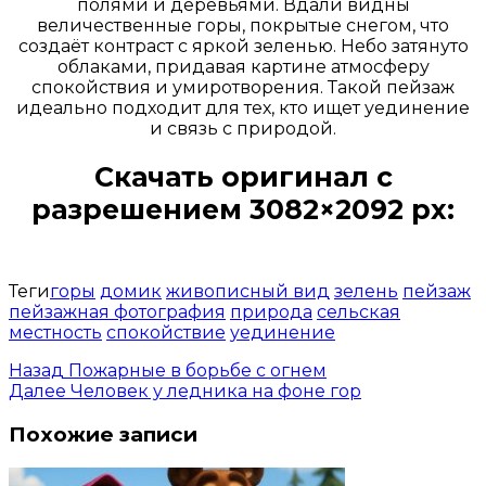
полями и деревьями. Вдали видны
величественные горы, покрытые снегом, что
создаёт контраст с яркой зеленью. Небо затянуто
облаками, придавая картине атмосферу
спокойствия и умиротворения. Такой пейзаж
идеально подходит для тех, кто ищет уединение
и связь с природой.
Скачать оригинал с
разрешением 3082×2092 px:
Открыть доступ за 99 руб.
Теги
горы
домик
живописный вид
зелень
пейзаж
пейзажная фотография
природа
сельская
местность
спокойствие
уединение
Назад
Пожарные в борьбе с огнем
Далее
Человек у ледника на фоне гор
Похожие записи