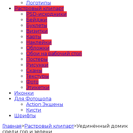
Логотипы
Растровый клипарт
PSD-исходники
Бейджи
Буклеты
Визитки
Карты
Наклейки
Обложки
Обои на рабочий стол
Постеры
Рисунки
Сканы
Текстуры
Фото
Этикетки
Иконки
Для Фотошопа
Action Экшены
Кисти
Шрифты
Главная
>
Растровый клипарт
>
Уединённый домик
среди гор и зелени