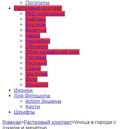
Логотипы
Растровый клипарт
PSD-исходники
Бейджи
Буклеты
Визитки
Карты
Наклейки
Обложки
Обои на рабочий стол
Постеры
Рисунки
Сканы
Текстуры
Фото
Этикетки
Иконки
Для Фотошопа
Action Экшены
Кисти
Шрифты
Главная
>
Растровый клипарт
>
Улица в городе с
дымом и мечетью