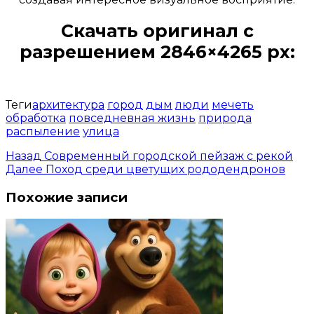
Скачать оригинал с
разрешением 2846×4265 px:
Открыть доступ за 99 руб.
Теги
архитектура
город
дым
люди
мечеть
обработка
повседневная жизнь
природа
распыление
улица
Назад
Современный городской пейзаж с рекой
Далее
Поход среди цветущих рододендронов
Похожие записи