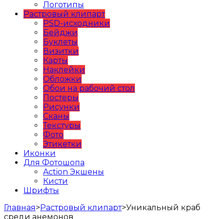
Логотипы
Растровый клипарт
PSD-исходники
Бейджи
Буклеты
Визитки
Карты
Наклейки
Обложки
Обои на рабочий стол
Постеры
Рисунки
Сканы
Текстуры
Фото
Этикетки
Иконки
Для Фотошопа
Action Экшены
Кисти
Шрифты
Главная
>
Растровый клипарт
>
Уникальный краб
среди анемонов