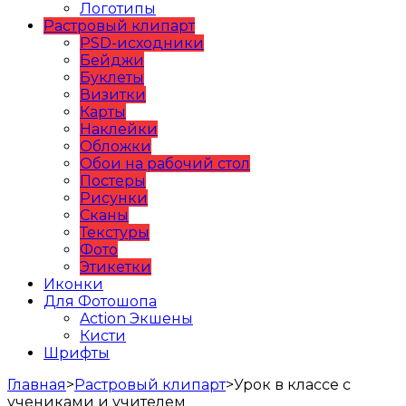
Логотипы
Растровый клипарт
PSD-исходники
Бейджи
Буклеты
Визитки
Карты
Наклейки
Обложки
Обои на рабочий стол
Постеры
Рисунки
Сканы
Текстуры
Фото
Этикетки
Иконки
Для Фотошопа
Action Экшены
Кисти
Шрифты
Главная
>
Растровый клипарт
>
Урок в классе с
учениками и учителем