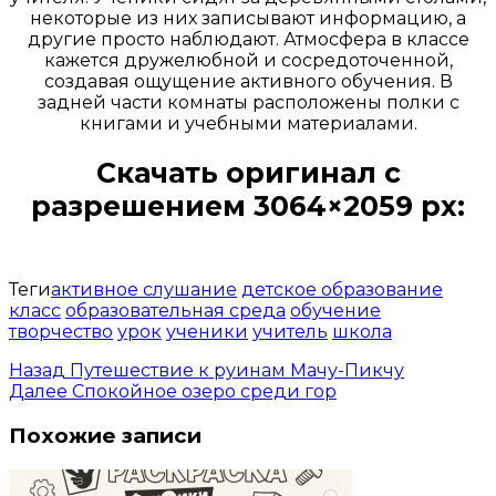
некоторые из них записывают информацию, а
другие просто наблюдают. Атмосфера в классе
кажется дружелюбной и сосредоточенной,
создавая ощущение активного обучения. В
задней части комнаты расположены полки с
книгами и учебными материалами.
Скачать оригинал с
разрешением 3064×2059 px:
Открыть доступ за 99 руб.
Теги
активное слушание
детское образование
класс
образовательная среда
обучение
творчество
урок
ученики
учитель
школа
Назад
Путешествие к руинам Мачу-Пикчу
Далее
Спокойное озеро среди гор
Похожие записи