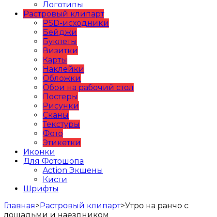
Логотипы
Растровый клипарт
PSD-исходники
Бейджи
Буклеты
Визитки
Карты
Наклейки
Обложки
Обои на рабочий стол
Постеры
Рисунки
Сканы
Текстуры
Фото
Этикетки
Иконки
Для Фотошопа
Action Экшены
Кисти
Шрифты
Главная
>
Растровый клипарт
>
Утро на ранчо с
лошадьми и наездником