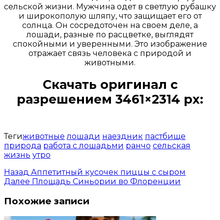
сельской жизни. Мужчина одет в светлую рубашку
и широкополую шляпу, что защищает его от
солнца. Он сосредоточен на своем деле, а
лошади, разные по расцветке, выглядят
спокойными и уверенными. Это изображение
отражает связь человека с природой и
животными.
Скачать оригинал с
разрешением 3461×2314 px:
Открыть доступ за 99 руб.
Теги
животные
лошади
наездник
пастбище
природа
работа с лошадьми
ранчо
сельская
жизнь
утро
Назад
Аппетитный кусочек пиццы с сыром
Далее
Площадь Синьории во Флоренции
Похожие записи