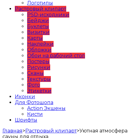
Логотипы
Растровый клипарт
PSD-исходники
Бейджи
Буклеты
Визитки
Карты
Наклейки
Обложки
Обои на рабочий стол
Постеры
Рисунки
Сканы
Текстуры
Фото
Этикетки
Иконки
Для Фотошопа
Action Экшены
Кисти
Шрифты
Главная
>
Растровый клипарт
>
Уютная атмосфера
сауны для отдыха