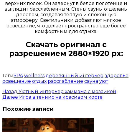
верхних полок. Он завернут в белое полотенце и
выглядит расслабленным. Стены сауны отделаны
деревом, создавая теплую и спокойную
атмосферу. Светильники добавляют мягкое
освещение, что делает пространство еще более
комфортным для отдыха.
Скачать оригинал с
разрешением 2880×1920 px:
Открыть доступ за 99 руб.
Теги
SPA
wellness
деревянный интерьер
здоровье
освещение
отдых
расслабление
сауна
уют
Назад
Уютный интерьер хаммама с мозаикой
Далее
Игра в теннис на красивом корте
Похожие записи