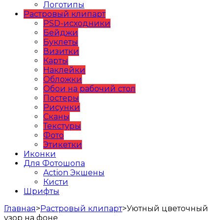
Логотипы
Растровый клипарт
PSD-исходники
Бейджи
Буклеты
Визитки
Карты
Наклейки
Обложки
Обои на рабочий стол
Постеры
Рисунки
Сканы
Текстуры
Фото
Этикетки
Иконки
Для Фотошопа
Action Экшены
Кисти
Шрифты
Главная
>
Растровый клипарт
>
Уютный цветочный
узор на фоне