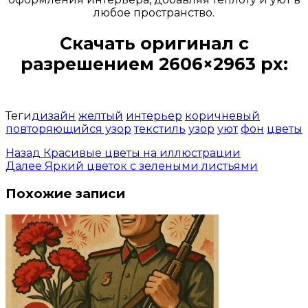
любое пространство.
Скачать оригинал с
разрешением 2606×2963 px:
Открыть доступ за 99 руб.
Теги
дизайн
желтый
интерьер
коричневый
повторяющийся узор
текстиль
узор
уют
фон
цветы
Назад
Красивые цветы на иллюстрации
Далее
Яркий цветок с зелеными листьями
Похожие записи