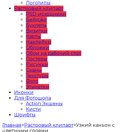
Логотипы
Растровый клипарт
PSD-исходники
Бейджи
Буклеты
Визитки
Карты
Наклейки
Обложки
Обои на рабочий стол
Постеры
Рисунки
Сканы
Текстуры
Фото
Этикетки
Иконки
Для Фотошопа
Action Экшены
Кисти
Шрифты
Главная
>
Растровый клипарт
>
Узкий каньон с
цветными слоями