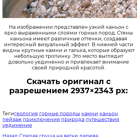
На изображении представлен узкий каньон с
ярко выраженными слоями горных пород. Стены
каньона имеют различные оттенки, создавая
интересный визуальный эффект. В нижней части
видны крупные камни и галька, которые образуют
небольшую тропинку. Это место выглядит
довольно уединенно и привлекает внимание
своей природной красотой.
Скачать оригинал с
разрешением 2937×2343 px:
Открыть доступ за 99 руб.
Теги
геология
горные породы
камни
каньон
пейзаж
приключения
природа
путешествия
уединение
Назад
Спелая груша на ветке дерева