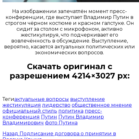
На изображении запечатлён момент пресс-
конференции, где выступает Владимир Путин в
строгом чёрном костюме и красном галстуке. Он
сидит за столом с микрофоном, активно
жестикулируя, что подчеркивает его
вовлечённость в обсуждение. Выступление,
вероятно, касается актуальных политических или
экономических вопросов.
Скачать оригинал с
разрешением 4214×3027 px:
Открыть доступ за 99 руб.
Теги
актуальные вопросы
выступление
жестикуляция
лидерство
общественное мнение
официальный стиль
политика
пресс-
конференция
Путин
Путин Владимир
Владимирович
фото Путина
Назад
Подписание договора о принятии в