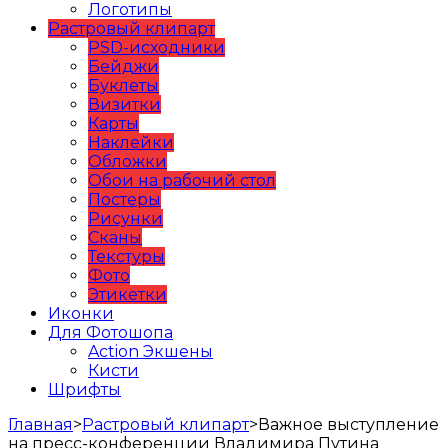
Логотипы
Растровый клипарт
PSD-исходники
Бейджи
Буклеты
Визитки
Карты
Наклейки
Обложки
Обои на рабочий стол
Постеры
Рисунки
Сканы
Текстуры
Фото
Этикетки
Иконки
Для Фотошопа
Action Экшены
Кисти
Шрифты
Главная
>
Растровый клипарт
>
Важное выступление
на пресс-конференции Владимира Путина