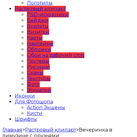
Логотипы
Растровый клипарт
PSD-исходники
Бейджи
Буклеты
Визитки
Карты
Наклейки
Обложки
Обои на рабочий стол
Постеры
Рисунки
Сканы
Текстуры
Фото
Этикетки
Иконки
Для Фотошопа
Action Экшены
Кисти
Шрифты
Главная
>
Растровый клипарт
>
Вечеринка в
лимузине с друзьями