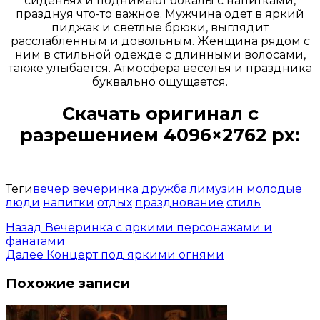
сиденьях и поднимают бокалы с напитками,
празднуя что-то важное. Мужчина одет в яркий
пиджак и светлые брюки, выглядит
расслабленным и довольным. Женщина рядом с
ним в стильной одежде с длинными волосами,
также улыбается. Атмосфера веселья и праздника
буквально ощущается.
Скачать оригинал с
разрешением 4096×2762 px:
Открыть доступ за 99 руб.
Теги
вечер
вечеринка
дружба
лимузин
молодые
люди
напитки
отдых
празднование
стиль
Назад
Вечеринка с яркими персонажами и
фанатами
Далее
Концерт под яркими огнями
Похожие записи