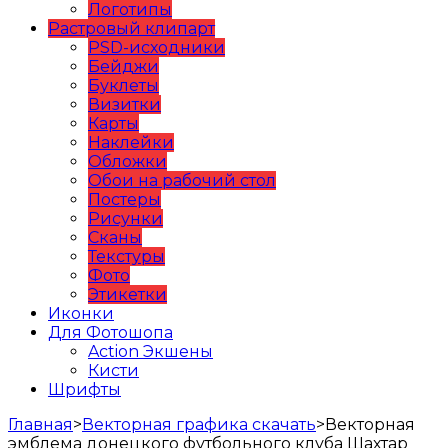
Логотипы
Растровый клипарт
PSD-исходники
Бейджи
Буклеты
Визитки
Карты
Наклейки
Обложки
Обои на рабочий стол
Постеры
Рисунки
Сканы
Текстуры
Фото
Этикетки
Иконки
Для Фотошопа
Action Экшены
Кисти
Шрифты
Главная
>
Векторная графика скачать
>
Векторная
эмблема донецкого футбольного клуба Шахтар