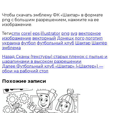
Открыть доступ за 99 руб.
Чтобы скачать эмблему ФК «Шахтар» в формате
png с большим разрешением, нажмите на ее
изображение.
Теги
cmx
corel
eps
illustrator
png
svg
векторное
изображение
векторный
Донецк
лого
логотип
украина
футбол
футбольный клуб
Шахтар
Шахтёр
эмблема
Назад
Сканы (текстуры) старых пленок с пылью и
царапинами в высоком разрешении
Далее
Футбольный клуб «Шахтар» («Шахтер») —
обои на рабочий стол
Похожие записи