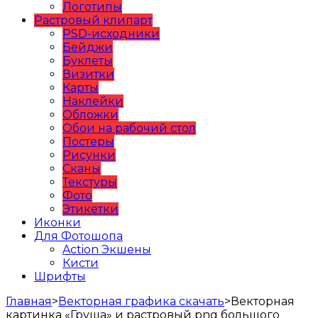
Логотипы
Растровый клипарт
PSD-исходники
Бейджи
Буклеты
Визитки
Карты
Наклейки
Обложки
Обои на рабочий стол
Постеры
Рисунки
Сканы
Текстуры
Фото
Этикетки
Иконки
Для Фотошопа
Action Экшены
Кисти
Шрифты
Главная
>
Векторная графика скачать
>
Векторная
картинка «Груша» и растровый png большого