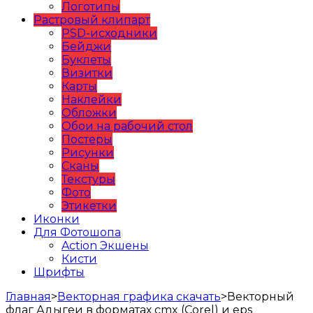
Логотипы
Растровый клипарт
PSD-исходники
Бейджи
Буклеты
Визитки
Карты
Наклейки
Обложки
Обои на рабочий стол
Постеры
Рисунки
Сканы
Текстуры
Фото
Этикетки
Иконки
Для Фотошопа
Action Экшены
Кисти
Шрифты
Главная
>
Векторная графика скачать
>
Векторный
флаг Адыгеи в форматах cmx (Corel) и eps