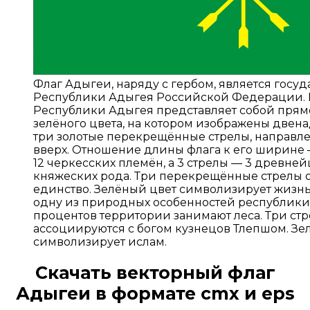
Флаг Адыгеи, наряду с гербом, является гос
Республики Адыгея Российской Федерации. 
Республики Адыгея представляет собой пря
зелёного цвета, на котором изображены двена
три золотые перекрещённые стрелы, направ
вверх. Отношение длины флага к его ширине — 
12 черкесских племён, а 3 стрелы — 3 древне
княжеских рода. Три перекрещённые стрелы 
единство. Зелёный цвет символизирует жизнь,
одну из природных особенностей республики,
процентов территории занимают леса. Три ст
ассоциируются с богом кузнецов Тлепшом. З
символизирует ислам.
Скачать
векторный флаг
Адыгеи
в формате cmx и eps