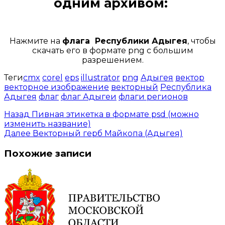
одним архивом:
Открыть доступ за 99 руб.
Нажмите на
флага Республики Адыгея
, чтобы
скачать его в формате png с большим
разрешением.
Теги
cmx
corel
eps
illustrator
png
Адыгея
вектор
векторное изображение
векторный
Республика
Адыгея
флаг
флаг Адыгеи
флаги регионов
Назад
Пивная этикетка в формате psd (можно
изменить название)
Далее
Векторный герб Майкопа (Адыгея)
Похожие записи