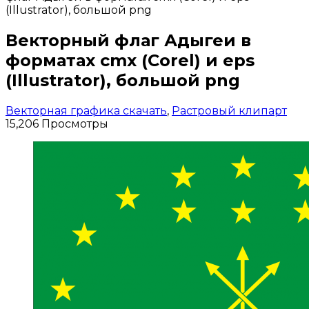
(Illustrator), большой png
Векторный флаг Адыгеи в
форматах cmx (Corel) и eps
(Illustrator), большой png
Векторная графика скачать
,
Растровый клипарт
15,206 Просмотры