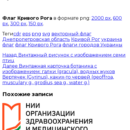
Открыть доступ за 99 руб.
Флаг Кривого Рога
в формате png:
2000 px
,
600
px
,
300 px
,
150 px
.
Теги
cdr
eps
png
svg
векторный флаг
Днепропетровская область
Кривой Рог
украина
флаг
флаг Кривого Рога
флаги городов Украины
Назад
Винтажный рисунок с изображением семи
птиц
Далее
Винтажная карточка ботаника с
изображением: галки (gracula), водных жуков
Вертячек (Gyrinus), каких-то червей (geoffroa,
musculary g., grodius, sea g., water g.)
Похожие записи