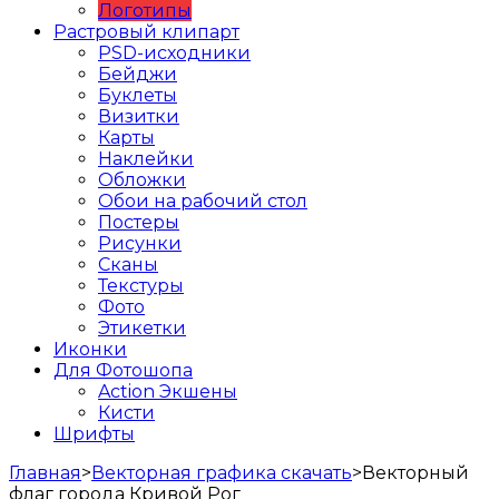
Логотипы
Растровый клипарт
PSD-исходники
Бейджи
Буклеты
Визитки
Карты
Наклейки
Обложки
Обои на рабочий стол
Постеры
Рисунки
Сканы
Текстуры
Фото
Этикетки
Иконки
Для Фотошопа
Action Экшены
Кисти
Шрифты
Главная
>
Векторная графика скачать
>
Векторный
флаг города Кривой Рог