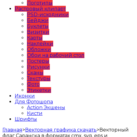
Логотипы
Растровый клипарт
PSD-исходники
Бейджи
Буклеты
Визитки
Карты
Наклейки
Обложки
Обои на рабочий стол
Постеры
Рисунки
Сканы
Текстуры
Фото
Этикетки
Иконки
Для Фотошопа
Action Экшены
Кисти
Шрифты
Главная
>
Векторная графика скачать
>
Векторный
флаг Саранска в форматах cmx, svg, eps и