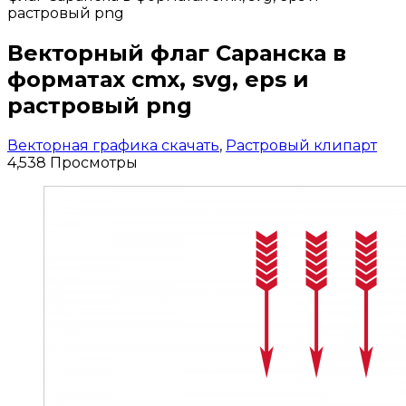
растровый png
Векторный флаг Саранска в
форматах cmx, svg, eps и
растровый png
Векторная графика скачать
,
Растровый клипарт
4,538 Просмотры