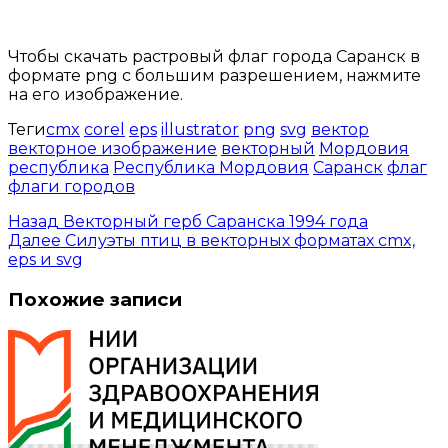
Открыть доступ за 99 руб.
Чтобы скачать растровый флаг города Саранск в
формате png с большим разрешением, нажмите
на его изображение.
Теги
cmx
corel
eps
illustrator
png
svg
вектор
векторное изображение
векторный
Мордовия
республика
Республика Мордовия
Саранск
флаг
флаги городов
Назад
Векторный герб Саранска 1994 года
Далее
Силуэты птиц в векторных форматах cmx,
eps и svg
Похожие записи