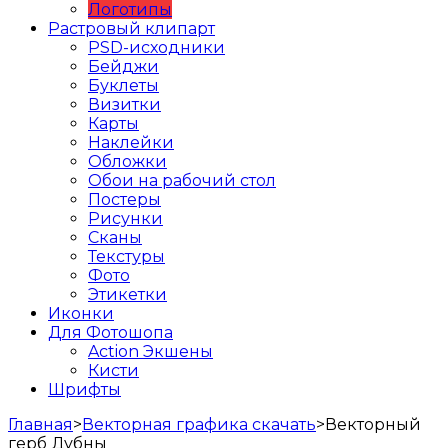
Логотипы
Растровый клипарт
PSD-исходники
Бейджи
Буклеты
Визитки
Карты
Наклейки
Обложки
Обои на рабочий стол
Постеры
Рисунки
Сканы
Текстуры
Фото
Этикетки
Иконки
Для Фотошопа
Action Экшены
Кисти
Шрифты
Главная
>
Векторная графика скачать
>
Векторный
герб Дубны