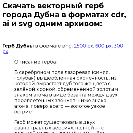
Скачать векторный герб
города Дубна
в форматах cdr,
ai и svg одним архивом:
Открыть доступ за 99 руб.
Герб Дубны
в формате png:
2500 px
,
600 px
,
300
px
.
Описание герба:
В серебряном поле лазоревая (синяя,
голубая) выщербленная оконечность, из
которой вырастает дуб того же цвета с
зелёной кроной, обременённой золотым
знаком атома в виде безанта между двух
переплетённых звеньев; ниже знака
атома, поверх всего — золотое узкое
остриё.
Герб может существовать в двух
равноправных версиях: полной — с