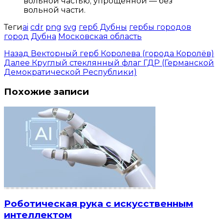
вольной частью; упрощённой — без
вольной части.
Теги
ai
cdr
png
svg
герб Дубны
гербы городов
город
Дубна
Московская область
Назад
Векторный герб Королева (города Королёв)
Далее
Круглый стеклянный флаг ГДР (Германской
Демократической Республики)
Похожие записи
Роботическая рука с искусственным
интеллектом