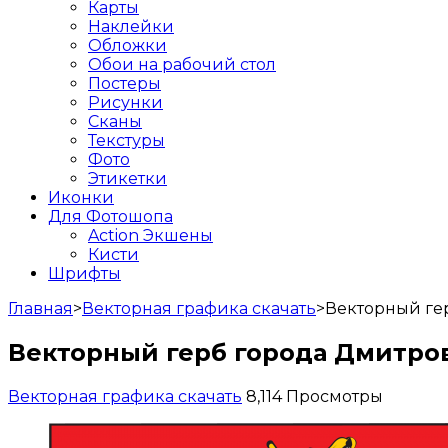
Карты
Наклейки
Обложки
Обои на рабочий стол
Постеры
Рисунки
Сканы
Текстуры
Фото
Этикетки
Иконки
Для Фотошопа
Action Экшены
Кисти
Шрифты
Главная
>
Векторная графика скачать
>
Векторный гер
Векторный герб города Дмитров (
Векторная графика скачать
8,114 Просмотры