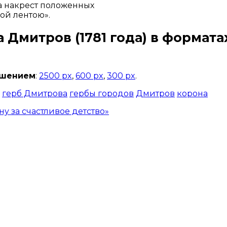
а накрест положенных
ой лентою».
а Дмитров
(1781 года) в форматах
ешением
:
2500 px
,
600 px
,
300 px
.
герб Дмитрова
гербы городов
Дмитров
корона
у за счастливое детство»