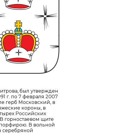
Дмитрова, был утвержден
991 г. по 7 февраля 2007
ле герб Московский, в
яжеские короны, в
етырех Российских
 «В горностаевом щите
 порфирою. В вольной
н серебряной