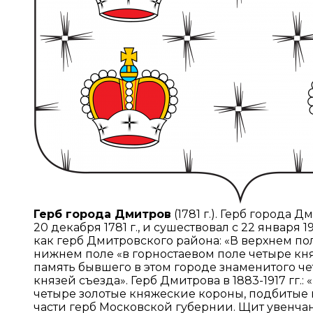
Герб города Дмитров
(1781 г.). Герб города 
20 декабря 1781 г., и сушествовал с 22 января 1
как герб Дмитровского района: «В верхнем по
нижнем поле «в горностаевом поле четыре кн
память бывшего в этом городе знаменитого ч
князей съезда». Герб Дмитрова в 1883-1917 гг.:
четыре золотые княжеские короны, подбитые
части герб Московской губернии. Щит увенча