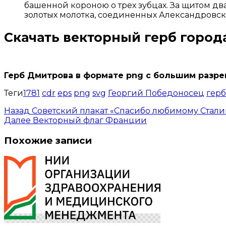
башенной короною о трех зубцах. За щитом дв
золотых молотка, соединенных Александровск
Скачать
векторный герб город
Открыть доступ за 99 руб.
Герб Дмитрова в формате png с большим разр
Теги
1781
cdr
eps
png
svg
Георгий Победоносец
герб
Назад
Советский плакат «Спасибо любимому Сталин
Далее
Векторный флаг Франции
Похожие записи