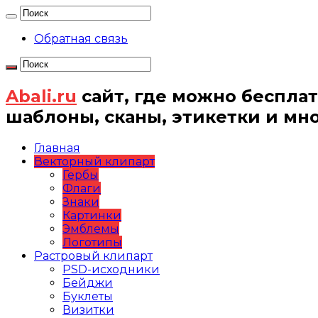
Обратная связь
Abali.ru
сайт, где можно бесплат
шаблоны, сканы, этикетки и мн
Главная
Векторный клипарт
Гербы
Флаги
Знаки
Картинки
Эмблемы
Логотипы
Растровый клипарт
PSD-исходники
Бейджи
Буклеты
Визитки