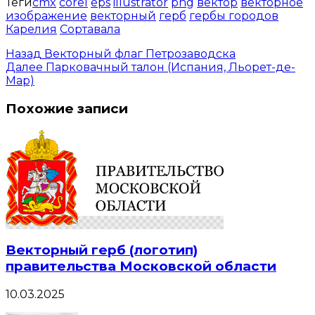
Теги
cmx
corel
eps
illustrator
png
вектор
векторное
изображение
векторный
герб
гербы городов
Карелия
Сортавала
Назад
Векторный флаг Петрозаводска
Далее
Парковачный талон (Испания, Льорет-де-
Мар)
Похожие записи
Векторный герб (логотип)
правительства Московской области
10.03.2025