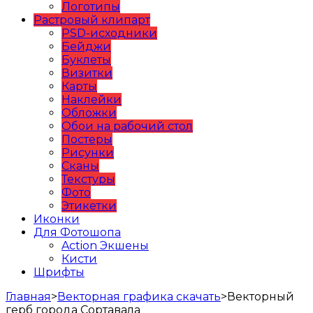
Логотипы
Растровый клипарт
PSD-исходники
Бейджи
Буклеты
Визитки
Карты
Наклейки
Обложки
Обои на рабочий стол
Постеры
Рисунки
Сканы
Текстуры
Фото
Этикетки
Иконки
Для Фотошопа
Action Экшены
Кисти
Шрифты
Главная
>
Векторная графика скачать
>
Векторный
герб города Сортавала