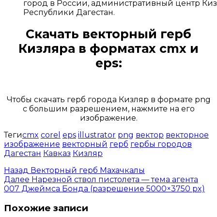
город в России, административный центр Ки
Республики Дагестан.
Скачать векторный герб
Кизляра
в форматах cmx и
eps:
Открыть доступ за 99 руб.
Чтобы скачать герб города Кизляр в формате png
с большим разрешением, нажмите на его
изображение.
Теги
cmx
corel
eps
illustrator
png
вектор
векторное
изображение
векторный
герб
гербы городов
Дагестан
Кавказ
Кизляр
Назад
Векторный герб Махачкалы
Далее
Нарезной ствол пистолета — тема агента
007 Джеймса Бонда (разрешение 5000×3750 px)
Похожие записи