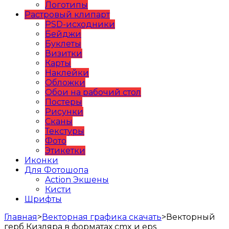
Логотипы
Растровый клипарт
PSD-исходники
Бейджи
Буклеты
Визитки
Карты
Наклейки
Обложки
Обои на рабочий стол
Постеры
Рисунки
Сканы
Текстуры
Фото
Этикетки
Иконки
Для Фотошопа
Action Экшены
Кисти
Шрифты
Главная
>
Векторная графика скачать
>
Векторный
герб Кизляра в форматах cmx и eps