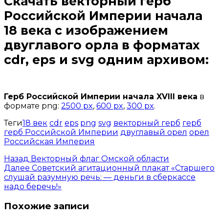
Скачать
векторный герб
Российской Империи начала
18 века
с изображением
двуглавого орла в форматах
cdr, eps и svg одним архивом:
Открыть доступ за 99 руб.
Герб Российской Империи начала XVIII века
в
формате png:
2500 px
,
600 px
,
300 px
.
Теги
18 век
cdr
eps
png
svg
векторный герб
герб
герб Российской Империи
двуглавый орел
орел
Российская Империя
Назад
Векторный флаг Омской области
Далее
Советский агитационный плакат «Старшего
слушай разумную речь: — деньги в сберкассе
надо беречь!»
Похожие записи