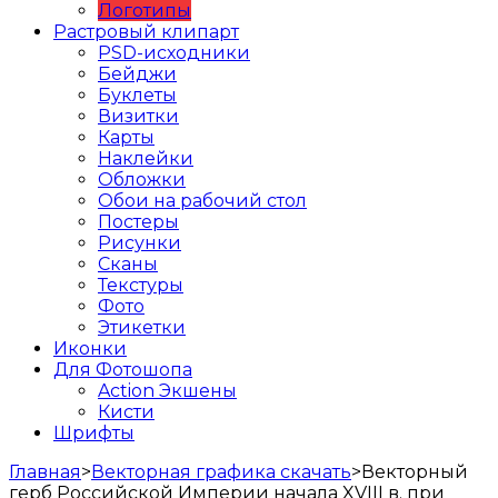
Логотипы
Растровый клипарт
PSD-исходники
Бейджи
Буклеты
Визитки
Карты
Наклейки
Обложки
Обои на рабочий стол
Постеры
Рисунки
Сканы
Текстуры
Фото
Этикетки
Иконки
Для Фотошопа
Action Экшены
Кисти
Шрифты
Главная
>
Векторная графика скачать
>
Векторный
герб Российской Империи начала XVIII в. при