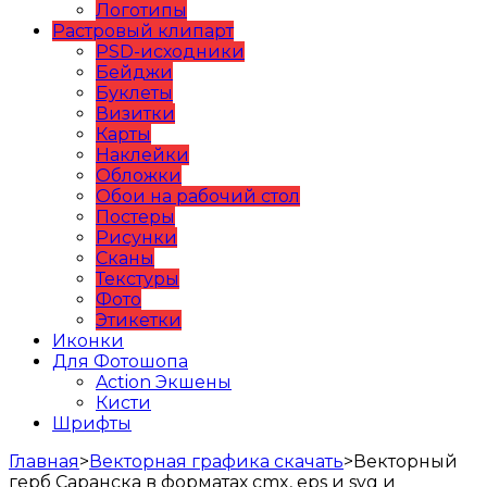
Логотипы
Растровый клипарт
PSD-исходники
Бейджи
Буклеты
Визитки
Карты
Наклейки
Обложки
Обои на рабочий стол
Постеры
Рисунки
Сканы
Текстуры
Фото
Этикетки
Иконки
Для Фотошопа
Action Экшены
Кисти
Шрифты
Главная
>
Векторная графика скачать
>
Векторный
герб Саранска в форматах cmx, eps и svg и