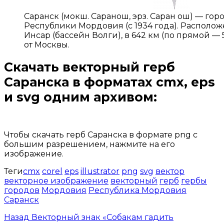
Саранск (мокш. Саранош, эрз. Саран ош) — гор
Республики Мордовия (с 1934 года). Располож
Инсар (бассейн Волги), в 642 км (по прямой — 
от Москвы.
Скачать векторный герб
Саранска
в форматах cmx, eps
и svg одним архивом:
Открыть доступ за 99 руб.
Чтобы скачать герб Саранска в формате png с
большим разрешением, нажмите на его
изображение.
Теги
cmx
corel
eps
illustrator
png
svg
вектор
векторное изображение
векторный
герб
гербы
городов
Мордовия
Республика Мордовия
Саранск
Назад
Векторный знак «Собакам гадить