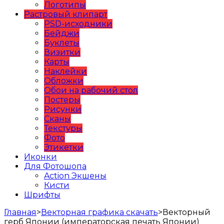
Логотипы
Растровый клипарт
PSD-исходники
Бейджи
Буклеты
Визитки
Карты
Наклейки
Обложки
Обои на рабочий стол
Постеры
Рисунки
Сканы
Текстуры
Фото
Этикетки
Иконки
Для Фотошопа
Action Экшены
Кисти
Шрифты
Главная
>
Векторная графика скачать
>
Векторный
герб Японии (императорская печать Японии)