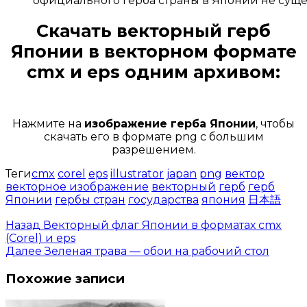
официального герба страны в Японии не суще
Скачать
векторный герб
Японии
в векторном формате
cmx и eps одним архивом:
Открыть доступ за 99 руб.
Нажмите на
изображение герба Японии
, чтобы
скачать его в формате png с большим
разрешением.
Теги
cmx
corel
eps
illustrator
japan
png
вектор
векторное изображение
векторный
герб
герб
Японии
гербы стран
государства
япония
日本語
Назад
Векторный флаг Японии в форматах cmx
(Corel) и eps
Далее
Зеленая трава — обои на рабочий стол
Похожие записи