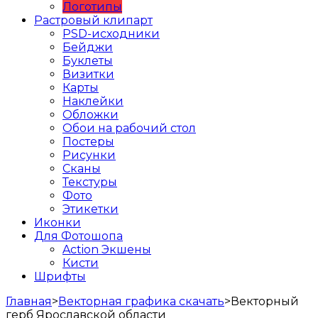
Логотипы
Растровый клипарт
PSD-исходники
Бейджи
Буклеты
Визитки
Карты
Наклейки
Обложки
Обои на рабочий стол
Постеры
Рисунки
Сканы
Текстуры
Фото
Этикетки
Иконки
Для Фотошопа
Action Экшены
Кисти
Шрифты
Главная
>
Векторная графика скачать
>
Векторный
герб Ярославской области