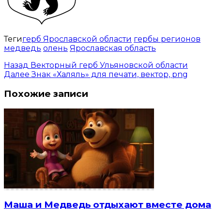
Теги
герб Ярославской области
гербы регионов
медведь
олень
Ярославская область
Назад
Векторный герб Ульяновской области
Далее
Знак «Халяль» для печати, вектор, png
Похожие записи
Маша и Медведь отдыхают вместе дома