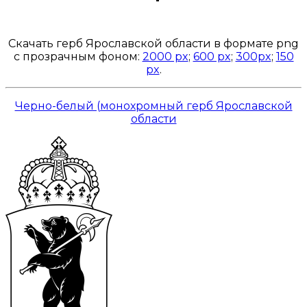
Открыть доступ за 99 руб.
Скачать герб Ярославской области в формате png
с прозрачным фоном:
2000 px
;
600 px
;
300px
;
150
px
.
Черно-белый (монохромный герб Ярославской
области