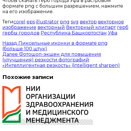
Чтобы скачать герб города Уфа в растровом
формате png с большим разрешением, нажмите
на его изображение.
Теги
corel
eps
illustrator
png
svg
вектор
векторное
изображение
векторный
Векторный клипарт
герб
гербы городов
Республика Башкортостан
Уфа
Назад
Пиксельные иконки в формате png
(больше 100 штук)
Далее
Фотошоп-экшен для повышения
(улучшения) резкости фотографий
«Интеллигентная резкость» (intelligent sharpen)
Похожие записи