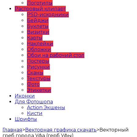
Логотипы
Растровый клипарт
PSD-исходники
Бейджи
Буклеты
Визитки
Карты
Наклейки
Обложки
Обои на рабочий стол
Постеры
Рисунки
Сканы
Текстуры
Фото
Этикетки
Иконки
Для Фотошопа
Action Экшены
Кисти
Шрифты
Главная
>
Векторная графика скачать
>
Векторный
греб города Уфа (герб Уфы)