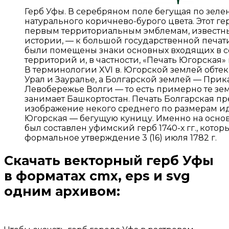
Герб Уфы. В серебряном поле бегущая по зеле
натурального коричнево-бурого цвета. Этот ге
первым территориальным эмблемам, известн
истории, — к большой государственной печати 
были помещены знаки основных входящих в с
территорий и, в частности, «Печать Югорская» 
В терминологии XVI в. Югорской землей обте
Урал и Зауралье, а Болгарской землей — При
Левобережье Волги — то есть примерно те зе
занимает Башкортостан. Печать Болгарская пр
изображение некого среднего по размерам ид
Югорская — бегущую куницу. Именно на основ
был составлен уфимский герб 1740-х гг., кото
формальное утверждение 3 (16) июля 1782 г.
Скачать векторный герб Уфы
в форматах cmx, eps и svg
одним архивом:
Открыть доступ за 99 руб.