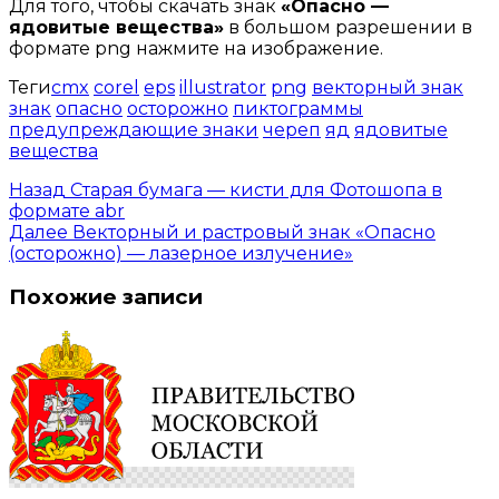
Для того, чтобы скачать знак
«Опасно —
ядовитые вещества»
в большом разрешении в
формате png нажмите на изображение.
Теги
cmx
corel
eps
illustrator
png
векторный знак
знак
опасно
осторожно
пиктограммы
предупреждающие знаки
череп
яд
ядовитые
вещества
Назад
Старая бумага — кисти для Фотошопа в
формате abr
Далее
Векторный и растровый знак «Опасно
(осторожно) — лазерное излучение»
Похожие записи