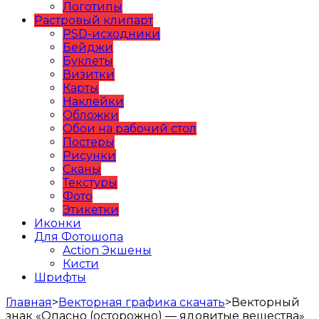
Логотипы
Растровый клипарт
PSD-исходники
Бейджи
Буклеты
Визитки
Карты
Наклейки
Обложки
Обои на рабочий стол
Постеры
Рисунки
Сканы
Текстуры
Фото
Этикетки
Иконки
Для Фотошопа
Action Экшены
Кисти
Шрифты
Главная
>
Векторная графика скачать
>
Векторный
знак «Опасно (осторожно) — ядовитые вещества»