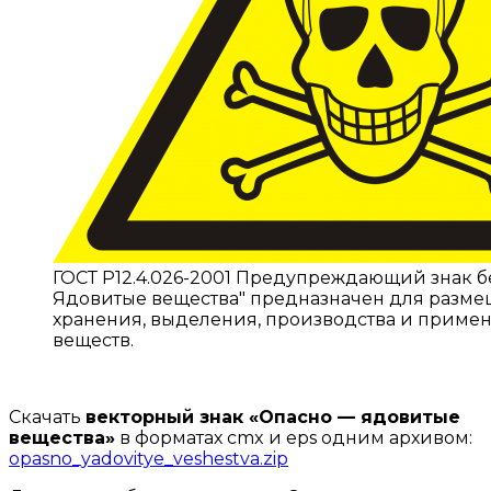
ГОСТ Р12.4.026-2001 Предупреждающий знак б
Ядовитые вещества" предназначен для разме
хранения, выделения, производства и приме
веществ.
Скачать
векторный знак «Опасно — ядовитые
вещества»
в форматах cmx и eps одним архивом:
opasno_yadovitye_veshestva.zip