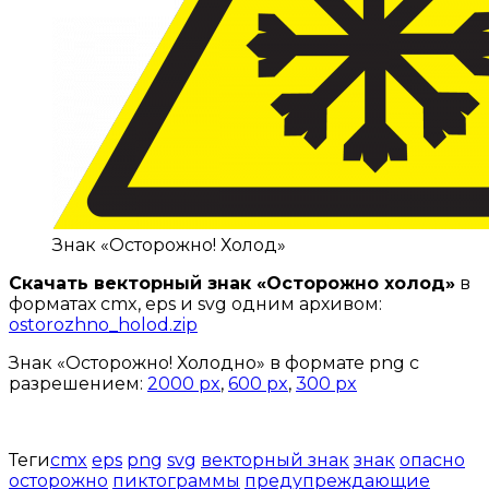
Знак «Осторожно! Холод»
Скачать векторный знак «Осторожно холод»
в
форматах cmx, eps и svg одним архивом:
ostorozhno_holod.zip
Знак «Осторожно! Холодно» в формате png с
разрешением:
2000 px
,
600 px
,
300 px
Теги
cmx
eps
png
svg
векторный знак
знак
опасно
осторожно
пиктограммы
предупреждающие