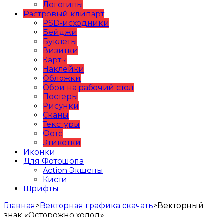
Логотипы
Растровый клипарт
PSD-исходники
Бейджи
Буклеты
Визитки
Карты
Наклейки
Обложки
Обои на рабочий стол
Постеры
Рисунки
Сканы
Текстуры
Фото
Этикетки
Иконки
Для Фотошопа
Action Экшены
Кисти
Шрифты
Главная
>
Векторная графика скачать
>
Векторный
знак «Осторожно холод»