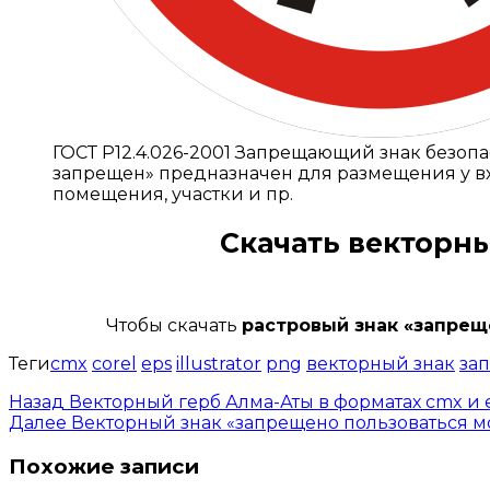
ГОСТ Р12.4.026-2001 Запрещающий знак безоп
запрещен» предназначен для размещения у вх
помещения, участки и пр.
Скачать
векторны
Чтобы скачать
растровый знак «запрещ
Теги
cmx
corel
eps
illustrator
png
векторный знак
за
Назад
Векторный герб Алма-Аты в форматах cmx и e
Далее
Векторный знак «запрещено пользоваться 
Похожие записи