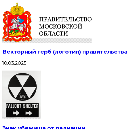
Векторный герб (логотип) правительств
10.03.2025
Знак убежища от радиации