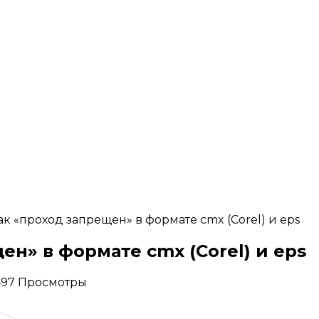
к «проход запрещен» в формате cmx (Corel) и eps
н» в формате cmx (Corel) и eps
,497 Просмотры