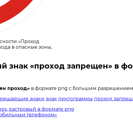
асности «Проход
ода в опасные зоны,
й знак «проход запрещен»
в фо
Открыть доступ за 99 руб.
ен проход»
в формате png с большим разрешением
прещающие знаки
знак
пиктограммы
проход запрещ
ps, растровый в формате png
мобильным телефоном»