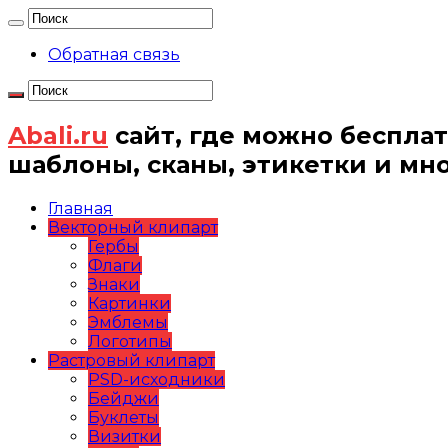
Обратная связь
Abali.ru
сайт, где можно бесплат
шаблоны, сканы, этикетки и мн
Главная
Векторный клипарт
Гербы
Флаги
Знаки
Картинки
Эмблемы
Логотипы
Растровый клипарт
PSD-исходники
Бейджи
Буклеты
Визитки