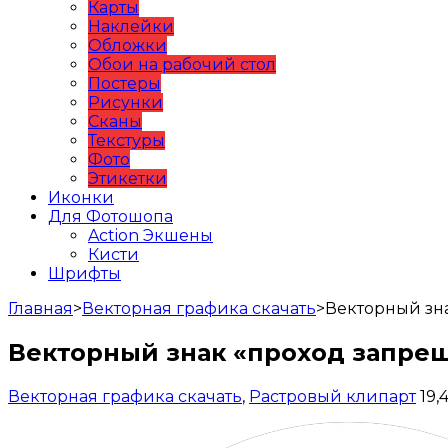
Карты
Наклейки
Обложки
Обои на рабочий стол
Постеры
Рисунки
Сканы
Текстуры
Фото
Этикетки
Иконки
Для Фотошопа
Action Экшены
Кисти
Шрифты
Главная
>
Векторная графика скачать
>
Векторный зна
Векторный знак «проход запреще
Векторная графика скачать
,
Растровый клипарт
19