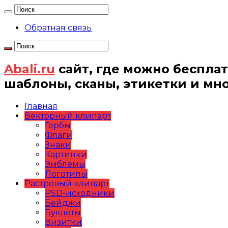
Обратная связь
Abali.ru
сайт, где можно бесплат
шаблоны, сканы, этикетки и мн
Главная
Векторный клипарт
Гербы
Флаги
Знаки
Картинки
Эмблемы
Логотипы
Растровый клипарт
PSD-исходники
Бейджи
Буклеты
Визитки