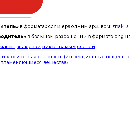
дитель»
в форматах cdr и eps одним архивом:
znak_sl
 водитель»
в большом разрешении в формате png н
мание
знак
очки
пиктограммы
слепой
биологическая опасность (Инфекционные вещества
оспламеняющиеся вещества»