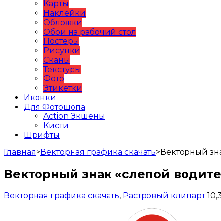
Карты
Наклейки
Обложки
Обои на рабочий стол
Постеры
Рисунки
Сканы
Текстуры
Фото
Этикетки
Иконки
Для Фотошопа
Action Экшены
Кисти
Шрифты
Главная
>
Векторная графика скачать
>
Векторный зн
Векторный знак «слепой водит
Векторная графика скачать
,
Растровый клипарт
10