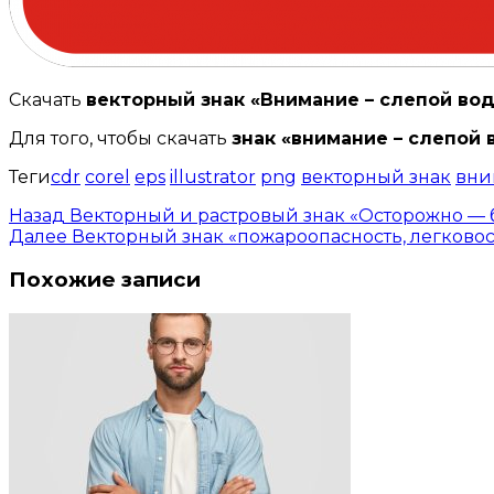
Скачать
векторный знак «Внимание – слепой во
Для того, чтобы скачать
знак «внимание – слепой
Теги
cdr
corel
eps
illustrator
png
векторный знак
вни
Назад
Векторный и растровый знак «Осторожно — 
Далее
Векторный знак «пожароопасность, легков
Похожие записи