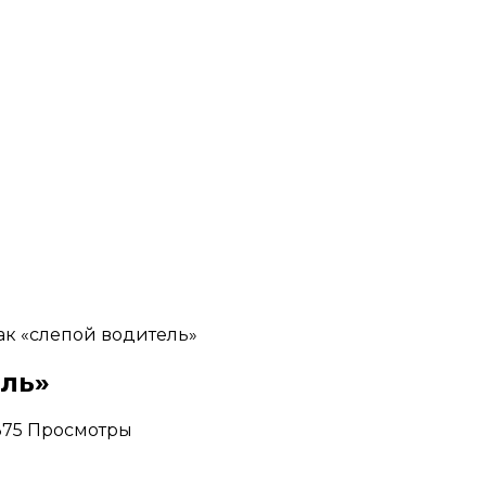
ак «слепой водитель»
ель»
,375 Просмотры