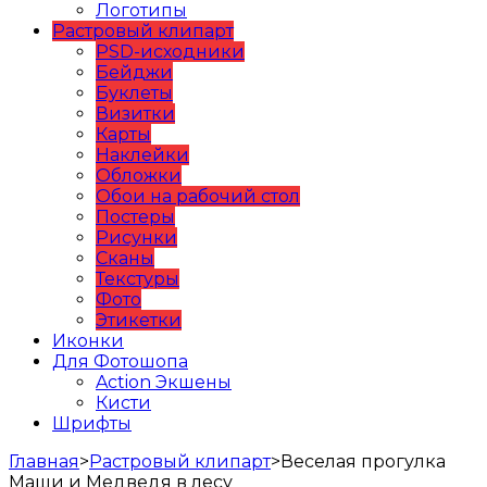
Логотипы
Растровый клипарт
PSD-исходники
Бейджи
Буклеты
Визитки
Карты
Наклейки
Обложки
Обои на рабочий стол
Постеры
Рисунки
Сканы
Текстуры
Фото
Этикетки
Иконки
Для Фотошопа
Action Экшены
Кисти
Шрифты
Главная
>
Растровый клипарт
>
Веселая прогулка
Маши и Медведя в лесу