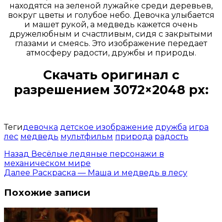
находятся на зеленой лужайке среди деревьев,
вокруг цветы и голубое небо. Девочка улыбается
и машет рукой, а медведь кажется очень
дружелюбным и счастливым, сидя с закрытыми
глазами и смеясь. Это изображение передает
атмосферу радости, дружбы и природы.
Скачать оригинал с
разрешением 3072×2048 px:
Открыть доступ за 99 руб.
Теги
девочка
детское изображение
дружба
игра
лес
медведь
мультфильм
природа
радость
Назад
Весёлые ледяные персонажи в
механическом мире
Далее
Раскраска — Маша и медведь в лесу
Похожие записи