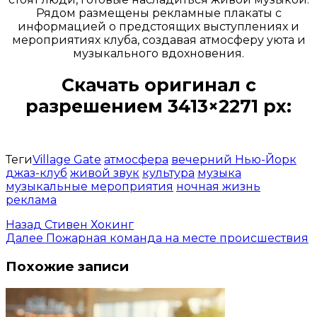
Рядом размещены рекламные плакаты с
информацией о предстоящих выступлениях и
мероприятиях клуба, создавая атмосферу уюта и
музыкального вдохновения.
Скачать оригинал с
разрешением 3413×2271 px:
Открыть доступ за 99 руб.
Теги
Village Gate
атмосфера
вечерний Нью-Йорк
джаз-клуб
живой звук
культура
музыка
музыкальные мероприятия
ночная жизнь
реклама
Назад
Стивен Хокинг
Далее
Пожарная команда на месте происшествия
Похожие записи