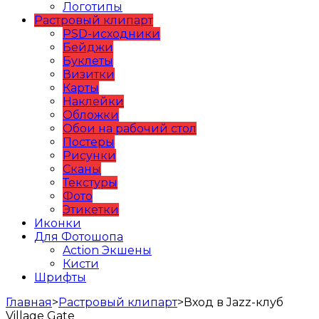
Логотипы
Растровый клипарт
PSD-исходники
Бейджи
Буклеты
Визитки
Карты
Наклейки
Обложки
Обои на рабочий стол
Постеры
Рисунки
Сканы
Текстуры
Фото
Этикетки
Иконки
Для Фотошопа
Action Экшены
Кисти
Шрифты
Главная
>
Растровый клипарт
>
Вход в Jazz-клуб
Village Gate