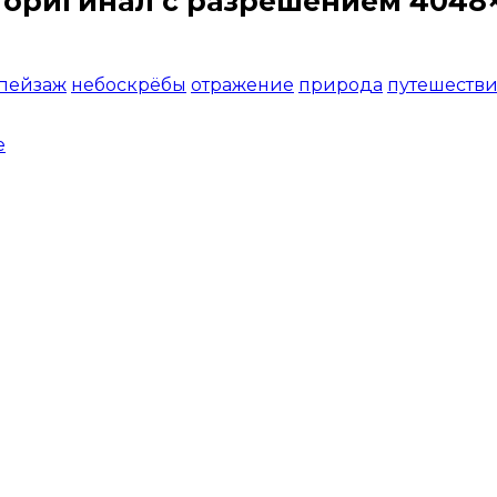
 оригинал с разрешением 4048×
Открыть доступ за 99 руб.
 пейзаж
небоскрёбы
отражение
природа
путешеств
е