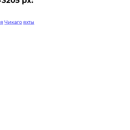
3205 px:
ия
Чикаго
яхты