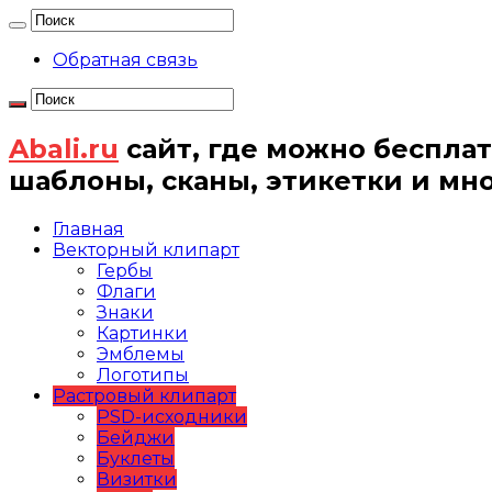
Обратная связь
Abali.ru
сайт, где можно бесплат
шаблоны, сканы, этикетки и мн
Главная
Векторный клипарт
Гербы
Флаги
Знаки
Картинки
Эмблемы
Логотипы
Растровый клипарт
PSD-исходники
Бейджи
Буклеты
Визитки