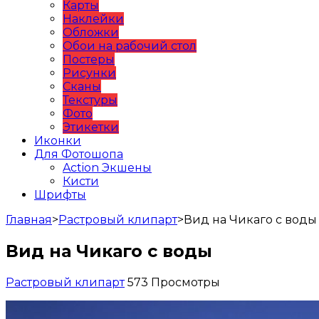
Карты
Наклейки
Обложки
Обои на рабочий стол
Постеры
Рисунки
Сканы
Текстуры
Фото
Этикетки
Иконки
Для Фотошопа
Action Экшены
Кисти
Шрифты
Главная
>
Растровый клипарт
>
Вид на Чикаго с воды
Вид на Чикаго с воды
Растровый клипарт
573 Просмотры